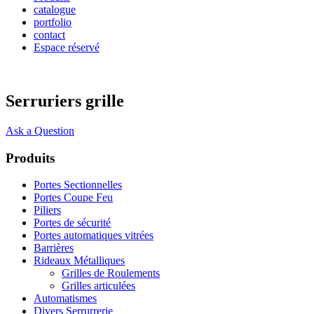
catalogue
portfolio
contact
Espace réservé
Serruriers grille
Ask a Question
Produits
Portes Sectionnelles
Portes Coupe Feu
Piliers
Portes de sécurité
Portes automatiques vitrées
Barrières
Rideaux Métalliques
Grilles de Roulements
Grilles articulées
Automatismes
Divers Serrurrerie