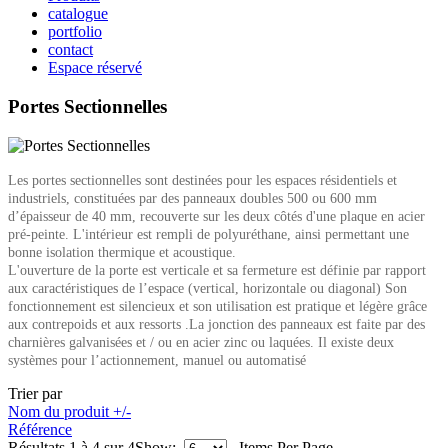
catalogue
portfolio
contact
Espace réservé
Portes Sectionnelles
Les
portes sectionnelles sont destinées pour les espaces résidentiels et
industriels, constituées par des panneaux doubles 500 ou 600 mm
d’épaisseur de 40 mm, recouverte sur les deux côtés d'une plaque en acier
pré-peinte. L'intérieur est rempli de polyuréthane, ainsi permettant une
bonne isolation thermique et acoustique.
L'ouverture de la porte est verticale et sa fermeture est définie par rapport
aux caractéristiques de l’espace (vertical, horizontale ou diagonal) Son
fonctionnement est silencieux et son utilisation est pratique et légère grâce
aux contrepoids et aux ressorts .La jonction des panneaux est faite par des
charnières galvanisées et / ou en acier zinc ou laquées. Il existe deux
systèmes pour l’actionnement, manuel ou automatisé
Trier par
Nom du produit +/-
Référence
Résultats 1 à 4 sur 4
Show:
Items Per Page